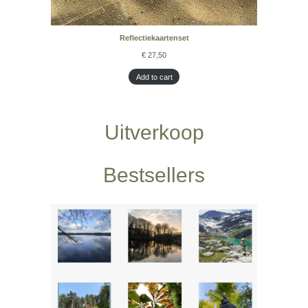
Reflectiekaartenset
€
27,50
Add to cart
Uitverkoop
Bestsellers