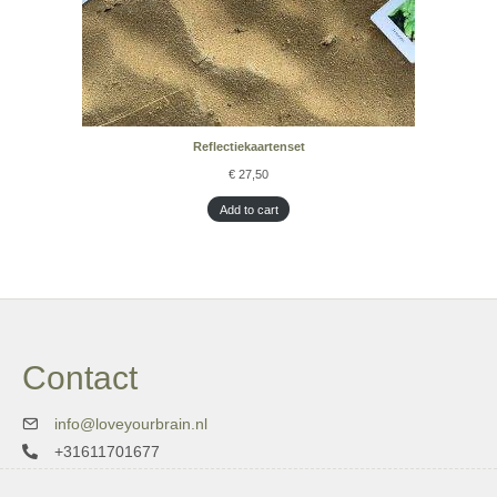
Reflectiekaartenset
€
27,50
Add to cart
Contact
info@loveyourbrain.nl
+31611701677