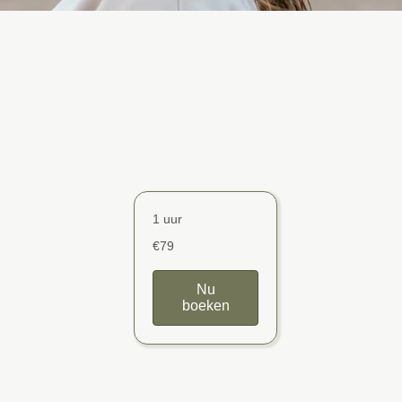
1 uur
€79
Nu
boeken