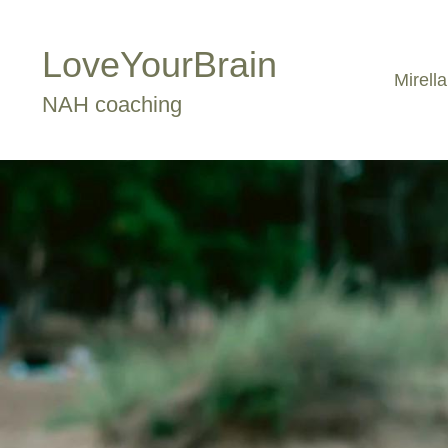
LoveYourBrain
Mirella
NAH coaching