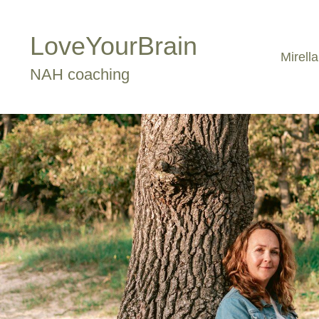
LoveYourBrain
Mirella
NAH coaching