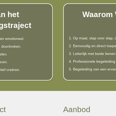
an het
Waarom 
straject
1. Op maat, stap voor stap, du
 en emotioneel.
2. Eenvoudig en direct toep
e doorbreken.
3. Letterlijk met beide bene
elen.
4. Professionele begeleidin
eren.
5. Begeleiding van een erva
tief creëren.
ct
Aanbod