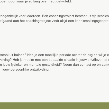
open door waar je zo lang over hebt getwijfeld.
oegankelijk voor iedereen. Een coachingstraject bestaat uit vijf sessie
gaand aan het coachingstraject vindt altijd een kennismakingsgesprek
entaal uit balans? Heb je een moeilijke periode achter de rug en wil je
 overdag? Heb je moeite met een bepaalde situatie in jouw privéleven of 
an jouw fysieke- en mentale gesteldheid?
Neem dan contact op en sam
n jouw persoonlijke ontwikkeling.