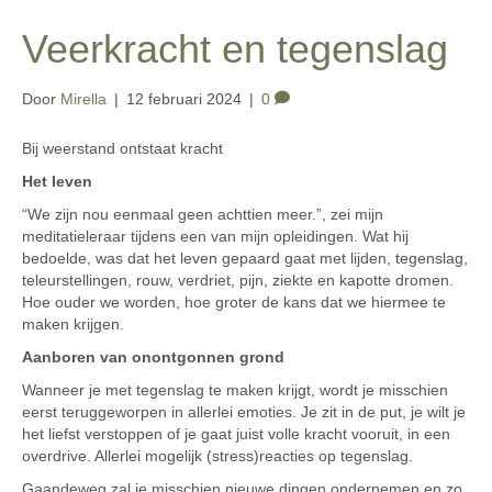
Veerkracht en tegenslag
Door
Mirella
|
12 februari 2024
|
0
Bij weerstand ontstaat kracht
Het leven
“We zijn nou eenmaal geen achttien meer.”, zei mijn
meditatieleraar tijdens een van mijn opleidingen. Wat hij
bedoelde, was dat het leven gepaard gaat met lijden, tegenslag,
teleurstellingen, rouw, verdriet, pijn, ziekte en kapotte dromen.
Hoe ouder we worden, hoe groter de kans dat we hiermee te
maken krijgen.
Aanboren van onontgonnen grond
Wanneer je met tegenslag te maken krijgt, wordt je misschien
eerst teruggeworpen in allerlei emoties. Je zit in de put, je wilt je
het liefst verstoppen of je gaat juist volle kracht vooruit, in een
overdrive. Allerlei mogelijk (stress)reacties op tegenslag.
Gaandeweg zal je misschien nieuwe dingen ondernemen en zo