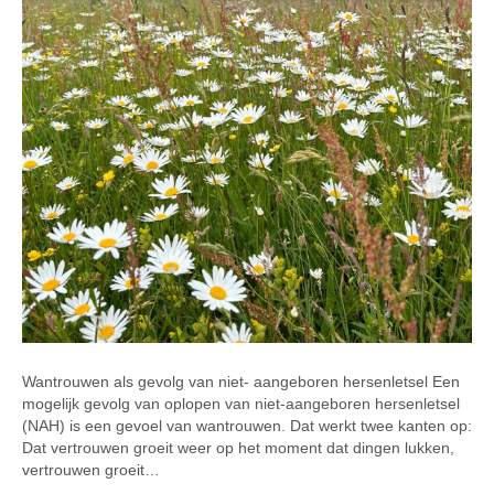
Wantrouwen als gevolg van niet- aangeboren hersenletsel Een
mogelijk gevolg van oplopen van niet-aangeboren hersenletsel
(NAH) is een gevoel van wantrouwen. Dat werkt twee kanten op:
Dat vertrouwen groeit weer op het moment dat dingen lukken,
vertrouwen groeit…