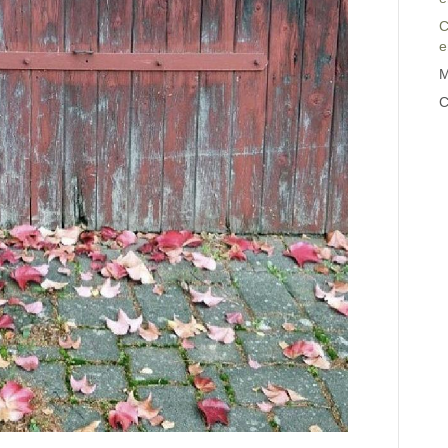
C
e
M
C