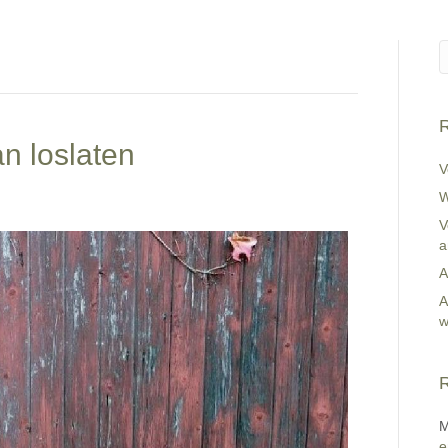
R
an loslaten
V
W
V
a
A
A
w
R
M
e