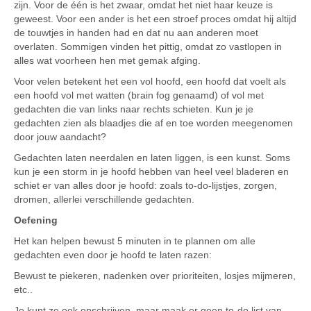
zijn. Voor de één is het zwaar, omdat het niet haar keuze is
geweest. Voor een ander is het een stroef proces omdat hij altijd
de touwtjes in handen had en dat nu aan anderen moet
overlaten. Sommigen vinden het pittig, omdat zo vastlopen in
alles wat voorheen hen met gemak afging.
Voor velen betekent het een vol hoofd, een hoofd dat voelt als
een hoofd vol met watten (brain fog genaamd) of vol met
gedachten die van links naar rechts schieten. Kun je je
gedachten zien als blaadjes die af en toe worden meegenomen
door jouw aandacht?
Gedachten laten neerdalen en laten liggen, is een kunst. Soms
kun je een storm in je hoofd hebben van heel veel bladeren en
schiet er van alles door je hoofd: zoals to-do-lijstjes, zorgen,
dromen, allerlei verschillende gedachten.
Oefening
Het kan helpen bewust 5 minuten in te plannen om alle
gedachten even door je hoofd te laten razen:
Bewust te piekeren, nadenken over prioriteiten, losjes mijmeren,
etc..
Je kunt ze ook opschrijven, maar maak er geen to-do list van.