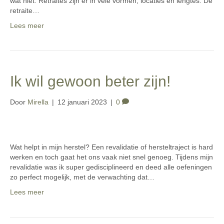
wat niet. Retraites zijn er in vele vormen, locaties en lengtes. De
retraite…
Lees meer
Ik wil gewoon beter zijn!
Door
Mirella
|
12 januari 2023
|
0
Wat helpt in mijn herstel? Een revalidatie of hersteltraject is hard
werken en toch gaat het ons vaak niet snel genoeg. Tijdens mijn
revalidatie was ik super gedisciplineerd en deed alle oefeningen
zo perfect mogelijk, met de verwachting dat…
Lees meer