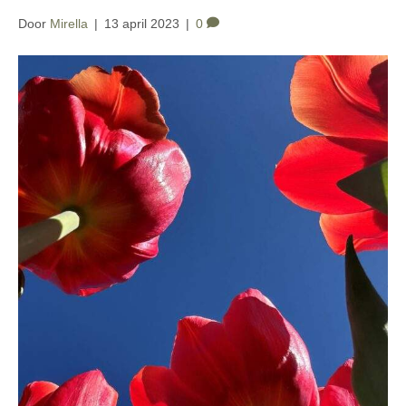
Door
Mirella
|
13 april 2023
|
0